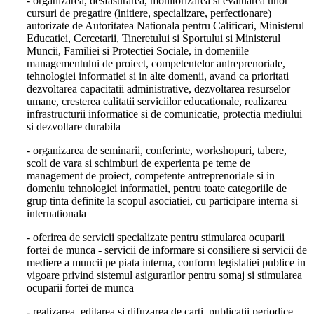
- organizarea, desfasurarea, monitorizarea si evaluarea unor
cursuri de pregatire (initiere, specializare, perfectionare)
autorizate de Autoritatea Nationala pentru Calificari, Ministerul
Educatiei, Cercetarii, Tineretului si Sportului si Ministerul
Muncii, Familiei si Protectiei Sociale, in domeniile
managementului de proiect, competentelor antreprenoriale,
tehnologiei informatiei si in alte domenii, avand ca prioritati
dezvoltarea capacitatii administrative, dezvoltarea resurselor
umane, cresterea calitatii serviciilor educationale, realizarea
infrastructurii informatice si de comunicatie, protectia mediului
si dezvoltare durabila
- organizarea de seminarii, conferinte, workshopuri, tabere,
scoli de vara si schimburi de experienta pe teme de
management de proiect, competente antreprenoriale si in
domeniu tehnologiei informatiei, pentru toate categoriile de
grup tinta definite la scopul asociatiei, cu participare interna si
internationala
- oferirea de servicii specializate pentru stimularea ocuparii
fortei de munca - servicii de informare si consiliere si servicii de
mediere a muncii pe piata interna, conform legislatiei publice in
vigoare privind sistemul asigurarilor pentru somaj si stimularea
ocuparii fortei de munca
- realizarea, editarea si difuzarea de carti, publicatii periodice,