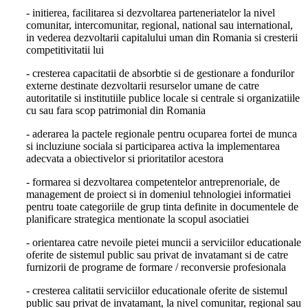
- initierea, facilitarea si dezvoltarea parteneriatelor la nivel
comunitar, intercomunitar, regional, national sau international,
in vederea dezvoltarii capitalului uman din Romania si cresterii
competitivitatii lui
- cresterea capacitatii de absorbtie si de gestionare a fondurilor
externe destinate dezvoltarii resurselor umane de catre
autoritatile si institutiile publice locale si centrale si organizatiile
cu sau fara scop patrimonial din Romania
- aderarea la pactele regionale pentru ocuparea fortei de munca
si incluziune sociala si participarea activa la implementarea
adecvata a obiectivelor si prioritatilor acestora
- formarea si dezvoltarea competentelor antreprenoriale, de
management de proiect si in domeniul tehnologiei informatiei
pentru toate categoriile de grup tinta definite in documentele de
planificare strategica mentionate la scopul asociatiei
- orientarea catre nevoile pietei muncii a serviciilor educationale
oferite de sistemul public sau privat de invatamant si de catre
furnizorii de programe de formare / reconversie profesionala
- cresterea calitatii serviciilor educationale oferite de sistemul
public sau privat de invatamant, la nivel comunitar, regional sau