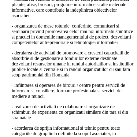
pliante, afise, brosuri, programe informatice si alte materiale
informative, care contribuie la indeplinirea obiectivelor
asociatiei
- organizarea de mese rotunde, conferinte, comunicari si
seminarii privind promovarea celor mai noi informatii stiintifice
si practici in domeniile managementului de proiect, dezvoltarii
competentelor antreprenoriale si tehnologiei informatiei
- derularea de activitati de promovare a cresterii capacitatii de
absorbtie si de gestionare a fondurilor externe destinate
dezvoltarii resurselor umane in randul autoritatilor si institutiilor
publice locale si centrale si in randul organizatiilor cu sau fara
scop patrimonial din Romania
- infiintarea si operarea de birouri / centre pentru servicii de
informare si consiliere, formare profesionala si servicii de
mediere a muncii
- realizarea de activitati de colaborare si organizare de
schimburi de experienta cu organizatii similare din tara si din
strainatate
- acordarea de sprijin informational si tehnic pentru toate
categoriile de grup tinta definite la scopul asociatiei, in